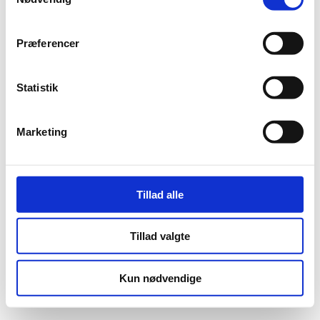
Blytækkervej 3-7
Præferencer
9000 Aalborg
Danmark
Statistik
+45 99 36 40 00
tekniskservicepartner@cbre.com
Marketing
LinkedIn
Tillad alle
©2026 CBRE Teknisk servicepartner A/S. Alle rettigheder
Tillad valgte
forbeholdes.
Kun nødvendige
Cookies
Persondatapolitik
Salgs- og
Klima- og
leveringsbetingelser
energieftersyn